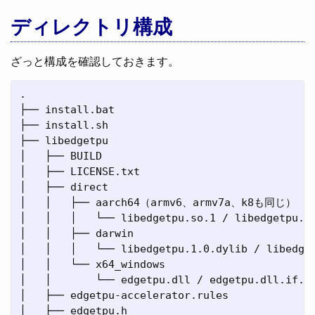
ディレクトリ構成
ざっと構成を確認しておきます。
.

├── install.bat

├── install.sh

├── libedgetpu

│   ├── BUILD

│   ├── LICENSE.txt

│   ├── direct

│   │   ├── aarch64（armv6、armv7a、k8も同じ）

│   │   │   └── libedgetpu.so.1 / libedgetpu.so
│   │   ├── darwin

│   │   │   └── libedgetpu.1.0.dylib / libedget
│   │   └── x64_windows

│   │       └── edgetpu.dll / edgetpu.dll.if.li
│   ├── edgetpu-accelerator.rules

│   ├── edgetpu.h
