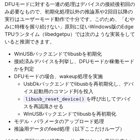
DFUモードに対する一連の処理はデバイスの接続後初回の
み必要なもので、初期化処理以外の推論系や2回目以降の
実行はユーザーモード動作で十分です。このため、「むや
みに特権を握り続けない」原則に従いWindows版のEdge
TPUランタイム（libedgetpu）では次のような実装をして
いると推測できます。
WinUSBバックエンドでlibusbを初期化
接続済みデバイスを列挙し、DFUモードか稼働モード
かを判定
DFUモードの場合、wakeup処理を実施
UsbDkバックエンドでlibusbを再初期化し、デバ
イス起動用のコマンド列を投入
を呼び出してデバイ
libusb_reset_device()
スを再認識させる
WinUSBバックエンドでlibusbを再初期化
モデル・パラメータのアップロード処理
推論用データのfeed処理（以下ここだけループ）