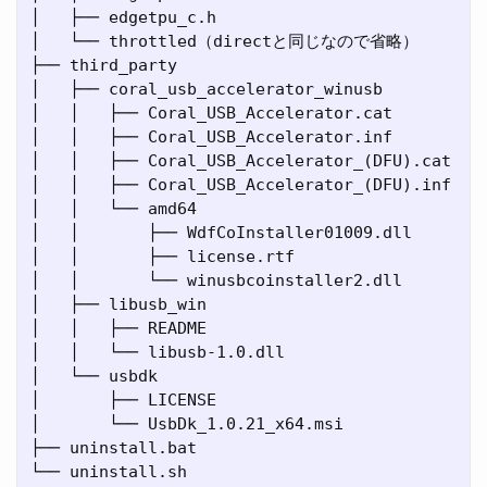
│   ├── edgetpu_c.h

│   └── throttled（directと同じなので省略）

├── third_party

│   ├── coral_usb_accelerator_winusb

│   │   ├── Coral_USB_Accelerator.cat

│   │   ├── Coral_USB_Accelerator.inf

│   │   ├── Coral_USB_Accelerator_(DFU).cat

│   │   ├── Coral_USB_Accelerator_(DFU).inf

│   │   └── amd64

│   │       ├── WdfCoInstaller01009.dll

│   │       ├── license.rtf

│   │       └── winusbcoinstaller2.dll

│   ├── libusb_win

│   │   ├── README

│   │   └── libusb-1.0.dll

│   └── usbdk

│       ├── LICENSE

│       └── UsbDk_1.0.21_x64.msi

├── uninstall.bat
