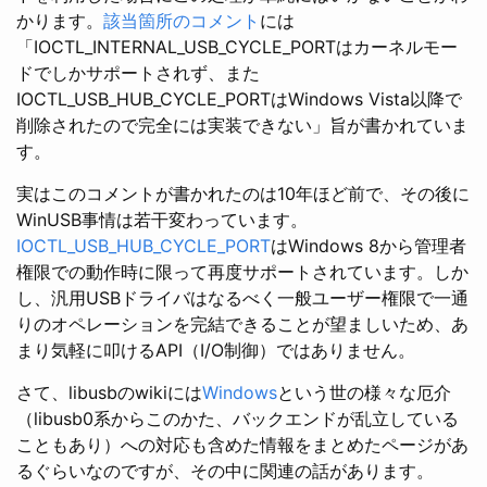
かります。
該当箇所のコメント
には
「IOCTL_INTERNAL_USB_CYCLE_PORTはカーネルモー
ドでしかサポートされず、また
IOCTL_USB_HUB_CYCLE_PORTはWindows Vista以降で
削除されたので完全には実装できない」旨が書かれていま
す。
実はこのコメントが書かれたのは10年ほど前で、その後に
WinUSB事情は若干変わっています。
IOCTL_USB_HUB_CYCLE_PORT
はWindows 8から管理者
権限での動作時に限って再度サポートされています。しか
し、汎用USBドライバはなるべく一般ユーザー権限で一通
りのオペレーションを完結できることが望ましいため、あ
まり気軽に叩けるAPI（I/O制御）ではありません。
さて、libusbのwikiには
Windows
という世の様々な厄介
（libusb0系からこのかた、バックエンドが乱立している
こともあり）への対応も含めた情報をまとめたページがあ
るぐらいなのですが、その中に関連の話があります。